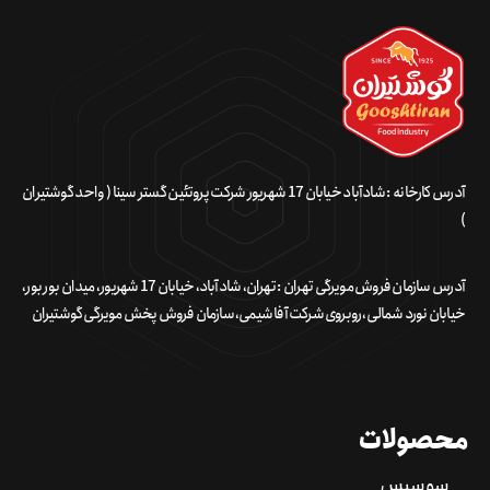
آدرس کارخانه : شادآباد خیابان 17 شهریور شرکت پروتئین گستر سینا ( واحد گوشتیران
)
آدرس سازمان فروش مویرگی تهران : تهران، شادآباد، خیابان 17 شهریور، میدان بور بور،
خیابان نورد شمالی، روبروی شرکت آفا شیمی، سازمان فروش پخش مویرگی گوشتیران
محصولات
سوسیس