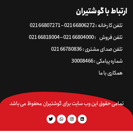
ارتباط با گوشتیران
تلفن کارخانه : 66806272 021 – 66807271 021
تلفن فروش : 66804000 021 – 66818004 021
تلفن صدای مشتری : 66780836 021
شماره پیامکی : 30008466
همکاری با ما
تمامی حقوق این وب سایت برای گوشتیران محفوظ می باشد