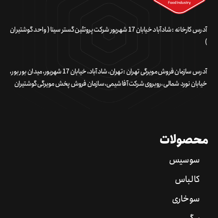
آدرس کارخانه : شادآباد خیابان 17 شهریور شرکت پروتئین گستر سینا ( واحد گوشتیران
)
آدرس سازمان فروش مویرگی تهران : تهران، شادآباد، خیابان 17 شهریور، میدان بور بور،
خیابان نورد شمالی، روبروی شرکت آفا شیمی، سازمان فروش پخش مویرگی گوشتیران
محصولات
سوسیس
کالباس
سوخاری