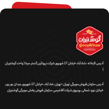
آدرس کارخانه : شادآباد خیابان 17 شهریور شرکت پروتئین گستر سینا ( واحد گوشتیران
)
آدرس سازمان فروش مویرگی تهران : تهران، شادآباد، خیابان 17 شهریور، میدان بور بور،
خیابان نورد شمالی، روبروی شرکت آفا شیمی، سازمان فروش پخش مویرگی گوشتیران