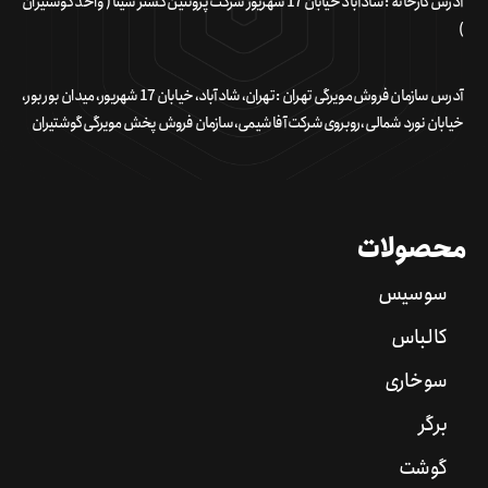
آدرس کارخانه : شادآباد خیابان 17 شهریور شرکت پروتئین گستر سینا ( واحد گوشتیران
)
آدرس سازمان فروش مویرگی تهران : تهران، شادآباد، خیابان 17 شهریور، میدان بور بور،
خیابان نورد شمالی، روبروی شرکت آفا شیمی، سازمان فروش پخش مویرگی گوشتیران
محصولات
سوسیس
کالباس
سوخاری
برگر
گوشت