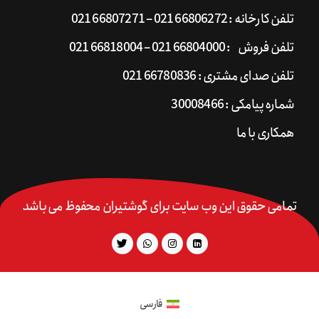
تلفن کارخانه : 66806272 021 – 66807271 021
تلفن فروش : 66804000 021 – 66818004 021
تلفن صدای مشتری : 66780836 021
شماره پیامکی : 30008466
همکاری با ما
تمامی حقوق این وب سایت برای گوشتیران محفوظ می باشد
فارسی