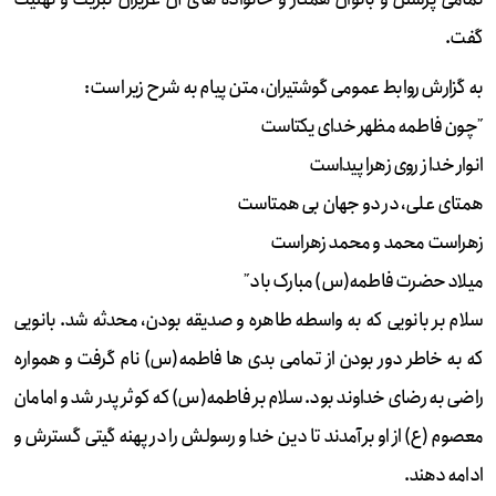
گفت.
به گزارش روابط عمومی گوشتیران، متن پیام به شرح زیر است:
῎چون فاطمه مظهر خدای یکتاست
انوار خدا ز روی زهرا پیداست
همتای علی، در دو جهان بی همتاست
زهراست محمد و محمد زهراست
میلاد حضرت فاطمه(س) مبارک باد῎
سلام بر بانویی که به واسطه طاهره و صدیقه بودن، محدثه شد. بانویی
که به خاطر دور بودن از تمامی بدی ها فاطمه(س) نام گرفت و همواره
راضی به رضای خداوند بود. سلام بر فاطمه(س) که کوثر پدر شد و امامان
معصوم (ع) از او برآمدند تا دین خدا و رسولش را در پهنه گیتی گسترش و
ادامه دهند.