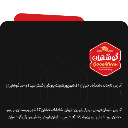
آدرس کارخانه : شادآباد خیابان 17 شهریور شرکت پروتئین گستر سینا ( واحد گوشتیران
)
آدرس سازمان فروش مویرگی تهران : تهران، شادآباد، خیابان 17 شهریور، میدان بور بور،
خیابان نورد شمالی، روبروی شرکت آفا شیمی، سازمان فروش پخش مویرگی گوشتیران