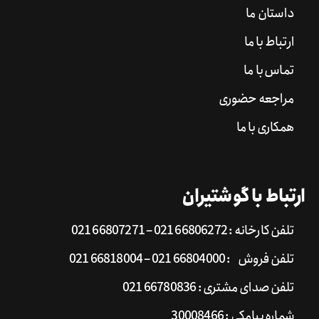
داستان ما
ارتباط با ما
تماس با ما
مراجعه حضوری
همکاری با ما
ارتباط با گوشتیران
تلفن کارخانه : 66806272 021 – 66807271 021
تلفن فروش : 66804000 021 – 66818004 021
تلفن صدای مشتری : 66780836 021
شماره پیامکی : 30008466