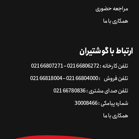
مراجعه حضوری
همکاری با ما
ارتباط با گوشتیران
تلفن کارخانه : 66806272 021 – 66807271 021
تلفن فروش : 66804000 021 – 66818004 021
تلفن صدای مشتری : 66780836 021
شماره پیامکی : 30008466
همکاری با ما