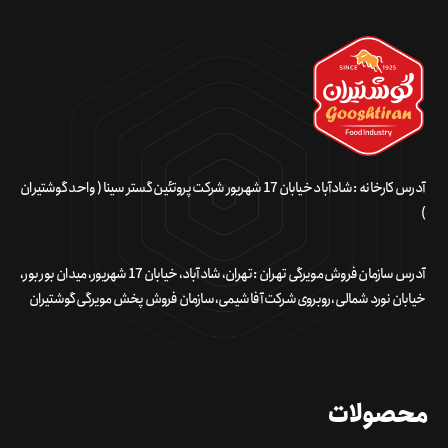
آدرس کارخانه : شادآباد خیابان 17 شهریور شرکت پروتئین گستر سینا ( واحد گوشتیران
)
آدرس سازمان فروش مویرگی تهران : تهران، شادآباد، خیابان 17 شهریور، میدان بور بور،
خیابان نورد شمالی، روبروی شرکت آفا شیمی، سازمان فروش پخش مویرگی گوشتیران
محصولات