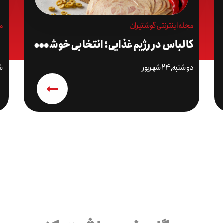
مجله اینترنتی گوشتیران
مج
؟
ک
الباس در رژیم غذایی؛ انتخابی خوشمزه و هوشمندانه
دوشنبه,۲۴ شهریور
شنب