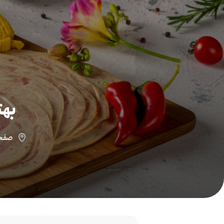
بهت
صفحه