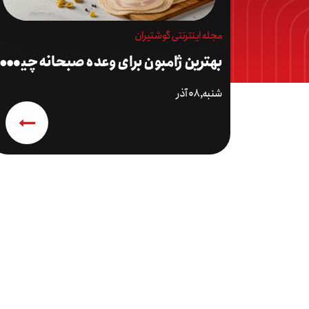
مجله اینترنتی گوشتیران
ب
هترین ژامبون برای وعده صبحانه چیست
شنبه,۰۸ آذر