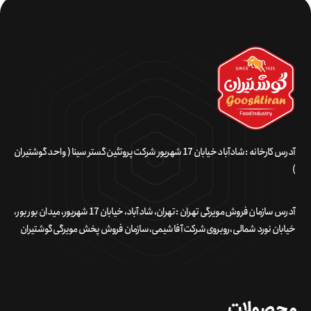
آدرس کارخانه : شادآباد خیابان 17 شهریور شرکت پروتئین گستر سینا ( واحد گوشتیران
)
آدرس سازمان فروش مویرگی تهران : تهران، شادآباد، خیابان 17 شهریور، میدان بور بور،
خیابان نورد شمالی، روبروی شرکت آفا شیمی، سازمان فروش پخش مویرگی گوشتیران
محصولات