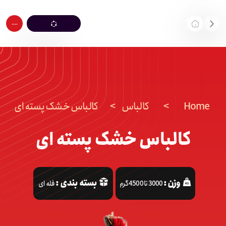
....
Home
>
کالباس
>
کالباس خشک پسته ای
کالباس خشک پسته ای
وزن :
بسته بندی :
3000 تا 4500 گرم
فله ای