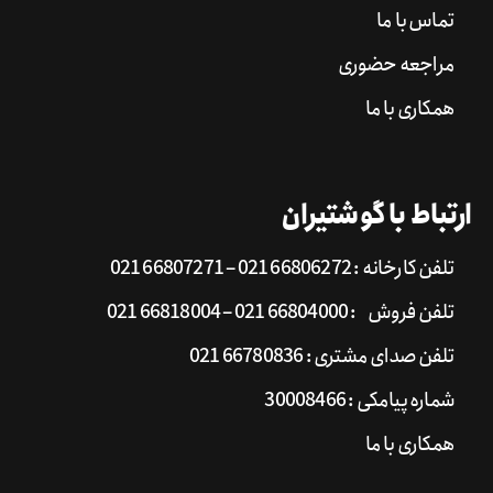
تماس با ما
مراجعه حضوری
همکاری با ما
ارتباط با گوشتیران
تلفن کارخانه : 66806272 021 – 66807271 021
تلفن فروش : 66804000 021 – 66818004 021
تلفن صدای مشتری : 66780836 021
شماره پیامکی : 30008466
همکاری با ما