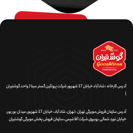
آدرس کارخانه : شادآباد خیابان 17 شهریور شرکت پروتئین گستر سینا ( واحد گوشتیران
)
آدرس سازمان فروش مویرگی تهران : تهران، شادآباد، خیابان 17 شهریور، میدان بور بور،
خیابان نورد شمالی، روبروی شرکت آفا شیمی، سازمان فروش پخش مویرگی گوشتیران