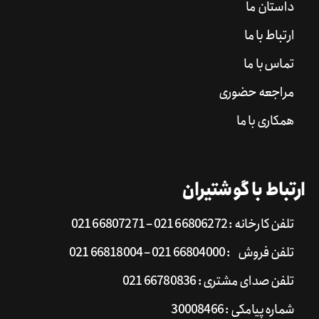
داستان ما
ارتباط با ما
تماس با ما
مراجعه حضوری
همکاری با ما
ارتباط با گوشتیران
تلفن کارخانه : 66806272 021 – 66807271 021
تلفن فروش : 66804000 021 – 66818004 021
تلفن صدای مشتری : 66780836 021
شماره پیامکی : 30008466